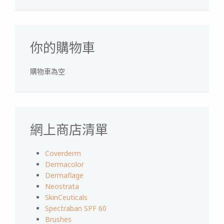
你的購物車
購物車為空
網上商店清單
Coverderm
Dermacolor
Dermaflage
Neostrata
SkinCeuticals
Spectraban SPF 60
Brushes