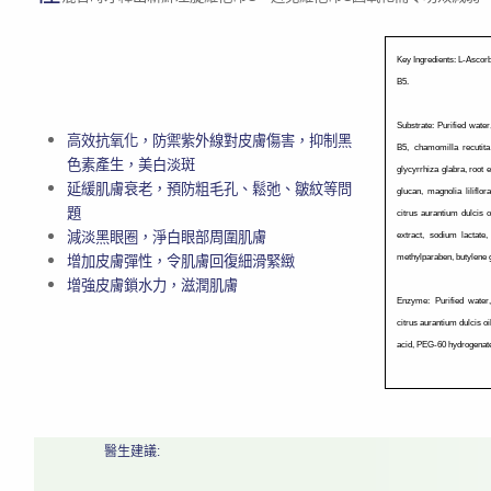
Key Ingredients: L-Ascorb
B5.
Substrate: Purified water
高效抗氧化，防禦紫外線對皮膚傷害，抑制黑
B5, chamomilla recutita 
色素產生，美白淡斑
glycyrrhiza glabra, root e
延緩肌膚衰老，預防粗毛孔、鬆弛、皺紋等問
glucan, magnolia liliflor
題
citrus aurantium dulcis oi
減淡黑眼圈，淨白眼部周圍肌膚
extract, sodium lactate,
增加皮膚彈性，令肌膚回復細滑緊緻
methylparaben, butylene g
增強皮膚鎖水力，滋潤肌膚
Enzyme: Purified water,
citrus aurantium dulcis o
acid, PEG-60 hydrogenated
醫生建議: