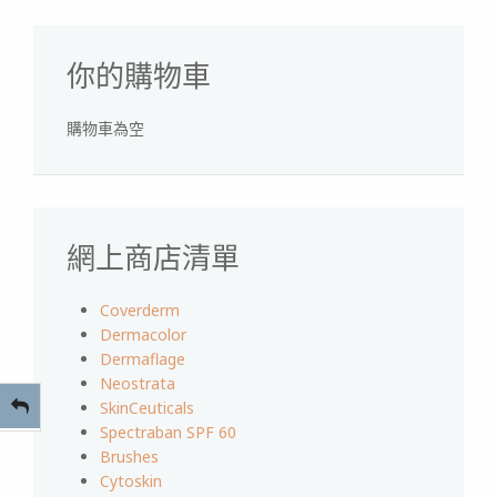
你的購物車
購物車為空
網上商店清單
Coverderm
Dermacolor
Dermaflage
Neostrata
SkinCeuticals
Spectraban SPF 60
Brushes
Cytoskin