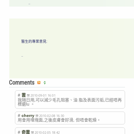
..
醫生的專業意見:
..
Comments
#
雲
2010-09-01 16:01
我隔日用,可以減少毛孔阻塞、油 脂及表面污垢,已經唔再
標瘡lu 。
#
cherry
2010-02-08 16:30
用會用埋塊面,之後皮膚會好滑, 但唔會乾燥。
#
奇雲
2010-02-05 18:42