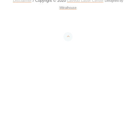
Disclaimer
/ Copyright © 2020
Lavedo Laser Center
Designed by
Mitralhouse